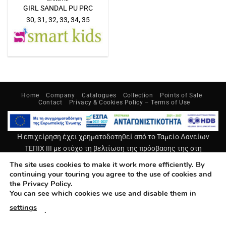
GIRL SANDAL PU PRC
30, 31, 32, 33, 34, 35
Home
Company
Catalogues
Collection
Points of Sale
Contact
Privacy & Cookies Policy – Terms of Use
Η επιχείρηση έχει χρηματοδοτηθεί από το Ταμείο Δανείων
ΤΕΠΙΧ ΙΙΙ με στόχο τη βελτίωση της πρόσβασης της στη
χρηματοδότηση, καλύπτοντας μεγάλο εύρος των
The site uses cookies to make it work more efficiently. By
χρηματοδοτικών αναγκών της με σκοπό την ενίσχυση της
continuing your touring you agree to the use of cookies and
the Privacy Policy.
παραγωγικής λειτουργίας της, την βελτίωση των διαδικασιών
You can see which cookies we use and disable them in
και των παραγόμενων προϊόντων & υπηρεσιών, την βελτίωση
της ανταγωνιστικότητάς της και της θέσης της στις διεθνείς
settings
.
αγορές.